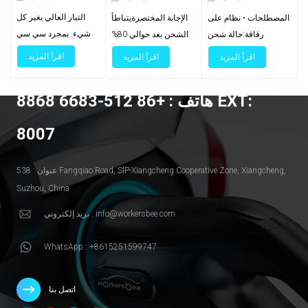
الموصلات المبردة
الكهربائية (دليل
80%؟
التيار العالي يغير كل
المصطلحات • نظام على
الإجابة المختصرةيتباطأ
بالسائل
2025)
شيء. بمجرد سي سي
رقاقة:حالة شحن
الشحن بعد حوالي 80%
إس 2 يهدف الموقع إلى
البطارية، موضحة كنسبة
لأن السيارة تحمي
اقرأ المزيد
اقرأ المزيد
اقرأ المزيد
ما يتجاوز نطاق 300
مئوية.• منحنى
البطارية. مع امتلاء
أمبير متوسط ​​للمسافات
الشحنة:كيف ترتفع
الخلايا، ينتقل نظام إدارة
هاتف : +86 512-6683 8868 EXT:
الطويلة، حيث تُصبح
الطاقة، وتصل إلى
البطارية (BMS) من تيار
الحرارة ووزن الكابل
ذروتها، ثم تتناقص
ثابت إلى جهد ثابت،
8007
وبيئة عمل المُشغِّل هي
تدريجيًا مع زيادة قدرة
ويخفض التيار. يتناقص
القيود الحقيقية. تُبَرِّد
النظام على الشحن.•
التيار تدريجيًا، وتستغرق
الموصلات المُبرَّدة
التكييف المسبق:تقوم
كل نسبة مئوية إضافية
عنوان : 538 Fangqiao Road, SlP-Xiangcheng Cooperative Zone, Xiangcheng,
بالسائل الحرارة من
السيارة بتسخين أو تبريد
وقتًا أطول. هذا سلوك
Suzhou, China
نقطة التلامس ولب
البطارية قبل الشحن
طبيعي. مقالات ذات صلة:
بريد إلكتروني : info@workersbee.com
الكابل، مما يُبقي
السريع حتى تصل إلى
كيفية تحسين سرعة
المقبض صالحًا
درجة الحرارة المناسبة.•
شحن السيارات
WhatsApp : +8615251599747
للاستخدام ويضمن
ذروة الطاقة: الحد
الكهربائية (دليل 2025)
استمرار الطاقة. يشرح
الأقصى من كيلو وات
لماذا يحدث التناقص
هذا الدليل متى يكون
الذي تستطيع سيارتك
التدريجيارتفاع الجهد
اتصل بنا
التبديل مُناسبًا، وما الذي
استهلاكه، عادةً لفترة
الكهربائيقرب الامتلاء،