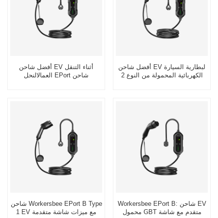
أفضل شاحن EV لبطارية السيارة
أفضل شاحن EV أثناء التنقل
الكهربائية المحمولة من النوع 2
العمالالنحل EPort شاحن
بقدرة 7 KW
للاستخدام المنزلي Sae J1772
Workersbee EPort B: شاحن EV
شاحن Workersbee EPort B Type
محمول GBT متقدم مع شاشة
1 EV مع ميزات شاشة متقدمة