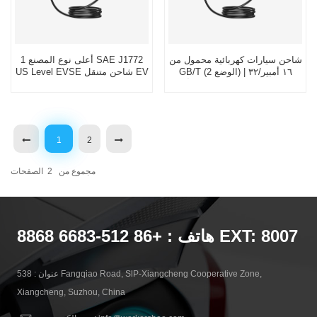
شاحن سيارات كهربائية محمول من
أعلى نوع المصنع 1 SAE J1772
GB/T (الوضع 2) | ١٦ أمبير/٣٢
US Level EVSE شاحن متنقل EV
أمبير | OEM/ODM | Workersbee
1
2
مجموع من
2
الصفحات
هاتف : +86 512-6683 8868 EXT: 8007
عنوان : 538 Fangqiao Road, SlP-Xiangcheng Cooperative Zone,
Xiangcheng, Suzhou, China