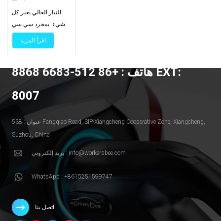
الموصلات المبردة
التيار العالي يغير كل
بالسائل
شيء. بمجرد سي سي
إس 2 يهدف الموقع إلى
اقرأ المزيد
ما يتجاوز نطاق 300
أمبير متوسط ​​للمسافات
هاتف : +86 512-6683 8868 EXT:
الطويلة، حيث تُصبح
الحرارة ووزن الكابل
8007
وبيئة عمل المُشغِّل هي
القيود الحقيقية. تُبَرِّد
الموصلات المُبرَّدة
عنوان : 538 Fangqiao Road, SlP-Xiangcheng Cooperative Zone, Xiangcheng,
بالسائل الحرارة من
Suzhou, China
نقطة التلامس ولب
بريد إلكتروني : info@workersbee.com
الكابل، مما يُبقي
المقبض صالحًا
WhatsApp : +8615251599747
للاستخدام ويضمن
استمرار الطاقة. يشرح
هذا الدليل متى يكون
اتصل بنا
التبديل مُناسبًا، وما الذي