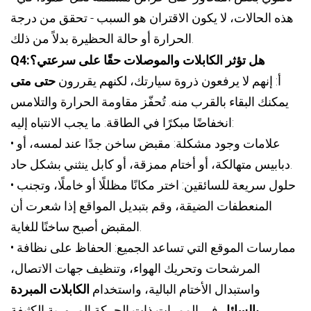
هذه الحالات، لا يكون الاقتران هو السبب - تحقق من درجة
الحرارة أو حالة الحظيرة بدلاً من ذلك.
:هل تؤثر الكابلات والموصلات حقًا على سرعتي؟
4
Q
أ: إنهم لا يرفعون ذروة سيارتك، لكنهم يقررون
حتى متى
يمكنك البقاء بالقرب منه. تُحفّز مقاومة الحرارة والتلامس
انخفاضًا مبكرًا في الطاقة. ما يجب الانتباه إليه:
• علامات وجود مشكلة: مقبض ساخن جدًا عند لمسه، أو
دبابيس متهالكة، أو أختام ممزقة، أو كابل ينثني بشكل حاد.
• حلول سريعة للسائقين: اختر مكانًا مظللًا أو خاملًا، وتجنب
المنعطفات الضيقة، وقم بتبديل المواقع إذا شعرت أن
المقبض أصبح ساخنًا للغاية.
• ممارسات الموقع التي تساعد الجميع: الحفاظ على نظافة
المرشحات وتحريك الهواء، وتنظيف جهات الاتصال،
واستبدال الأختام البالية، واستخدام
الكابلات المبردة
بالسائل
في الممرات ذات الحركة المرورية الكثيفة