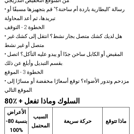
من المتوقع التخفيض التدريجي.
• رسالة "البطارية باردة أم ساخنة؟" قم بتجهيزها مسبقًا أو
تبريدها، ثم أعد المحاولة.
الخطوة 2 - التوقف
• هل لديك كشك متصل بجار نشط؟ انتقل إلى كشك غير
متصل أو غير نشط.
• المقبض أو الكابل ساخن جدًا أو يبدو عليه التآكل؟ اتصل
بقسم التبديل وأبلغ عن ذلك.
الخطوة 3 - الموقع
• مزدحم وتدور الأضواء؟ توقع أسعارًا مخفضة أو مسارًا إلى
الموقع التالي.
80٪ + السلوك وماذا تفعل
الأعراض
السبب
ماذا تتوقع
حركة سريعة
بنسبة 80-
المحتمل
100%