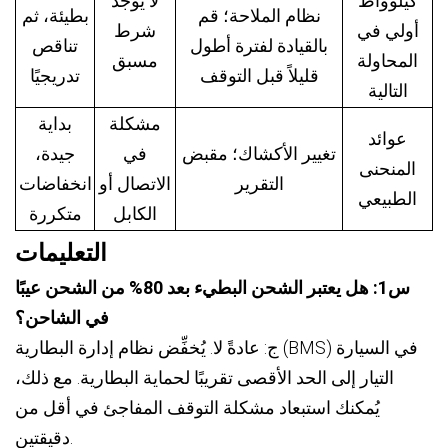
كيلوواط
لا يوجد
نظام الملاحة؛ قم
بطيئة، ثم
أولي في
شرط
بالقيادة لفترة أطول
تناقص
المحاولة
مسبق
قليلاً قبل التوقف
تدريجيًا
التالية
مشكلة
بداية
عوائد
تغيير الأكشاك؛ مقبض
في
جيدة،
المنحنى
التقرير
الاتصال أو
انخفاضات
الطبيعي
الكابل
متكررة
التعليمات
س1: هل يعتبر الشحن البطيء بعد 80% من الشحن عيبًا
في الشاحن؟
ج: عادةً لا. يُخفِّض نظام إدارة البطارية (BMS) في السيارة
التيار إلى الحد الأقصى تقريبًا لحماية البطارية. مع ذلك،
يُمكنك استبعاد مشكلة التوقف المفاجئ في أقل من
دقيقتين.