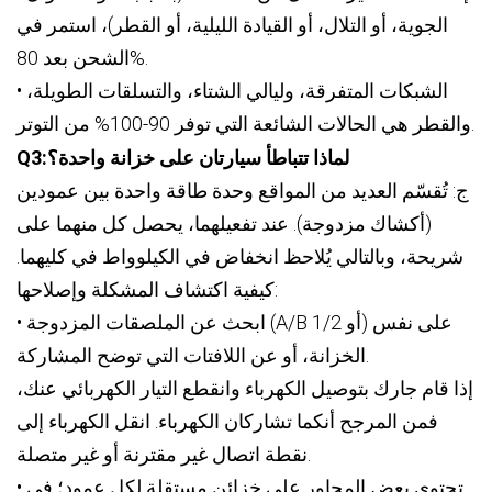
الجوية، أو التلال، أو القيادة الليلية، أو القطر)، استمر في
الشحن بعد 80%.
• الشبكات المتفرقة، وليالي الشتاء، والتسلقات الطويلة،
والقطر هي الحالات الشائعة التي توفر 90-100% من التوتر.
:لماذا تتباطأ سيارتان على خزانة واحدة؟
3
Q
ج: تُقسّم العديد من المواقع وحدة طاقة واحدة بين عمودين
(أكشاك مزدوجة). عند تفعيلهما، يحصل كل منهما على
شريحة، وبالتالي يُلاحظ انخفاض في الكيلوواط في كليهما.
كيفية اكتشاف المشكلة وإصلاحها:
• ابحث عن الملصقات المزدوجة (A/B أو 1/2) على نفس
الخزانة، أو عن اللافتات التي توضح المشاركة.
إذا قام جارك بتوصيل الكهرباء وانقطع التيار الكهربائي عنك،
فمن المرجح أنكما تشاركان الكهرباء. انقل الكهرباء إلى
نقطة اتصال غير مقترنة أو غير متصلة.
• تحتوي بعض المحاور على خزائن مستقلة لكل عمود؛ في