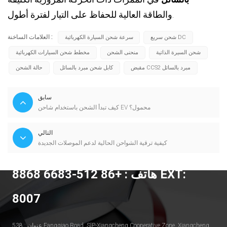
والطاقة العالية للحفاظ على التيار لفترة أطول.
العلامات الساخنة :
شحن سريع DC
سرعة شحن السيارة الكهربائية
شحن السيرة الذاتية
منحنى الشحن
مخطط شحن السيارات الكهربائية
مقبض CCS2 مبرد بالسائل
كابل شحن مبرد بالسائل
حالة الشحن
سابق
كيف تبدأ الشحن باستخدام شاحن EV محمول؟
التالي
كيفية ترقية الشواحن الحالية لدعم الموصلات الجديدة
هاتف : +86 512-6683 8868 EXT:
8007
عنوان : 538 Fangqiao Road, SlP-Xiangcheng Cooperative Zone, Xiangcheng,