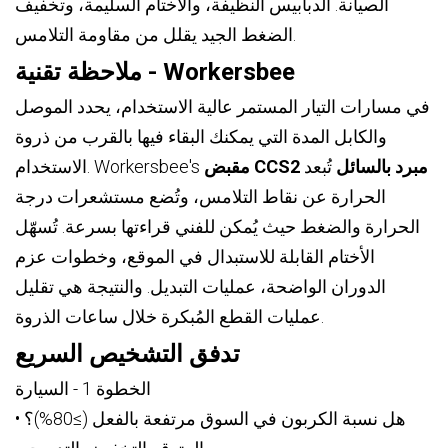
الصيانة. الدبابيس النظيفة، والأختام السليمة، وتخفيف
الضغط الجيد يقلل من مقاومة التلامس.
ملاحظة تقنية - Workersbee
في مسارات التيار المستمر عالية الاستخدام، يحدد الموصل
والكابل المدة التي يمكنك البقاء فيها بالقرب من ذروة
مقبض CCS2 مبرد بالسائل
تُبعد
الاستخدام. Workersbee's
الحرارة عن نقاط التلامس، وتُضع مستشعرات درجة
الحرارة والضغط حيث يُمكن للفني قراءتها بسرعة. تُسهّل
الأختام القابلة للاستبدال في الموقع، وخطوات عزم
الدوران الواضحة، عمليات التبديل. والنتيجة هي تقليل
عمليات القطع المُبكرة خلال ساعات الذروة.
تدفق التشخيص السريع
الخطوة 1 - السيارة
• هل نسبة الكربون في السوق مرتفعة بالفعل (≥80%)؟