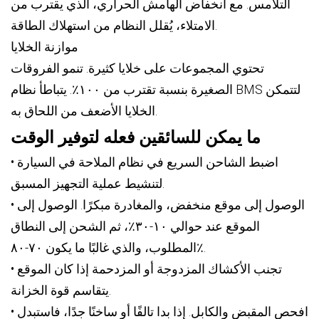
التلامس. مع انخفاض الهامش الحراري، الذي يقترب من
الامتلاء، يُقلل النظام من استهلاك الطاقة.
موازنة الخلايا
تحتوي المجموعات على خلايا كثيرة. تنمو الفروقات
الصغيرة بنسبة تقترب من ١٠٠٪. يتباطأ نظام BMS لتتمكن
الخلايا الأضعف من اللحاق به.
ما يمكن للسائقين فعله لتوفير الوقت
• اضبط الشاحن السريع في نظام الملاحة في السيارة
لتنشيط عملية التجهيز المسبق.
• الوصول إلى موقع منخفض، والمغادرة مبكرًا. الوصول إلى
الموقع عند حوالي ١٠-٣٠٪، ثم الشحن إلى النطاق
المطلوب، والذي غالبًا ما يكون ٧٠-٨٠٪.
• تجنب الأكشاك المزدوجة أو المزدحمة إذا كان الموقع
يتقاسم قوة الخزانة.
• افحص المقبض والكابل. إذا بدا تالفًا أو ساخنًا جدًا، فاستبدل