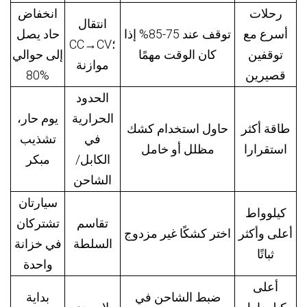
رحلات
انخفاض
انتقال
أسرع مع
توقف عند 75-85% إذا
حاد يصل
CC→CV؛
توقفين
كان الوقت مهمًا
إلى حوالي
موازنة
قصيرين
80%
الحدود
الحرارية
يوم حار،
طاقة أكثر
حاول استخدام كشك
في
تشذيب
استقرارا
مظلل أو خامل
الكابل/
مبكر
الشاحن
سيارتان
كيلوواط
تقاسم
تشتركان
أعلى وأكثر
اختر كشكًا غير مزدوج
السلطة
في خزانة
ثباتًا
واحدة
أعلى
ضبط الشاحن في
بداية