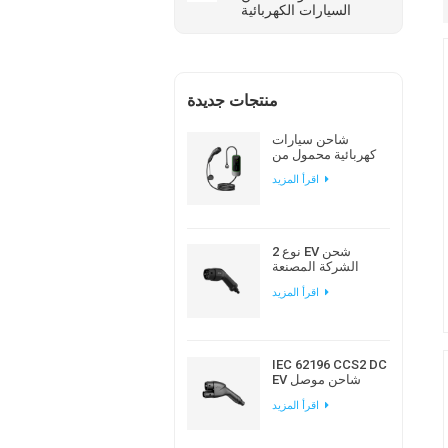
السيارات الكهربائية
منتجات جديدة
شاحن سيارات
كهربائية محمول من
نوع Workersbee
اقرأ المزيد
IEC 62196 Type 2 مع
تيار قابل للتعديل
نوع 2 EV شحن
الشركة المصنعة
لقابس التيار المتردد
اقرأ المزيد
الأوروبي القياسي
IEC 62196 CCS2 DC
EV شاحن موصل
لمحطة شحن EV
اقرأ المزيد