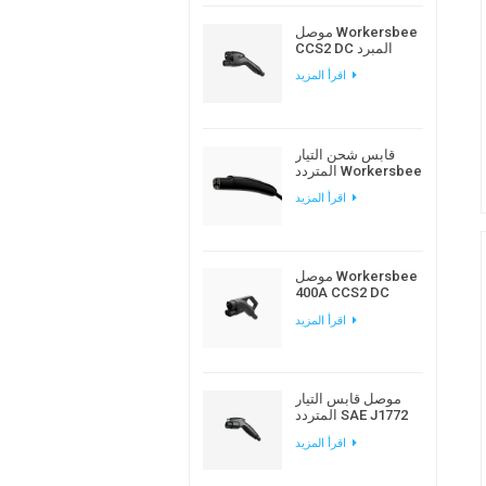
موصل Workersbee
CCS2 DC المبرد
بالسوائل لشحن
اقرأ المزيد
المركبات الكهربائية
عالي الطاقة
قابس شحن التيار
المتردد Workersbee
Gen1.0 NACS لشحن
اقرأ المزيد
المركبات الكهربائية
في المنزل ومكان
العمل
موصل Workersbee
400A CCS2 DC
المبرد طبيعيًا للشحن
اقرأ المزيد
السريع
موصل قابس التيار
المتردد SAE J1772
من النوع 1 EV لشحن
اقرأ المزيد
السيارة الكهربائية