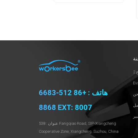
نة
2
هاتف : +86 512-6683
8868 EXT: 8007
عنوان : 538 Fangqiao Road, SlP-Xiangcheng
Cooperative Zone, Xiangcheng, Suzhou, China