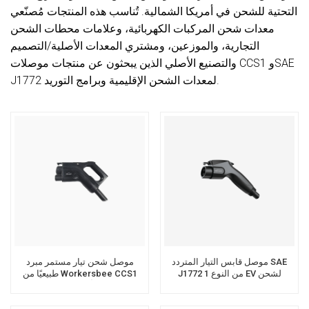
التحتية للشحن في أمريكا الشمالية. تُناسب هذه المنتجات مُصنّعي
معدات شحن المركبات الكهربائية، وعلامات محطات الشحن
التجارية، والموزعين، ومشتري المعدات الأصلية/التصميم
والتصنيع الأصلي الذين يبحثون عن منتجات موصلات CCS1 وSAE
J1772 لمعدات الشحن الإقليمية وبرامج التوريد.
موصل قابس التيار المتردد SAE
موصل شحن تيار مستمر مبرد
J1772 من النوع 1 EV لشحن
طبيعيًا من Workersbee CCS1
السيارة الكهربائية
بقدرة 400 أمبير و1000 فولت