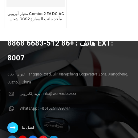
معيار أوروبي Combo 2 EV DC AC
شحن CCS2 مآخذ جانب السيارة
أنثى EV مدخل
هاتف : +86 512-6683 8868 EXT:
8007
عنوان : 538 Fangqiao Road, SlP-Xiangcheng Cooperative Zone, Xiangcheng,
Suzhou, China
بريد إلكتروني : info@workersbee.com
WhatsApp : +8615251599747
اتصل بنا