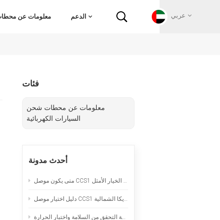
عربي
الدعم
معلومات عن محطات 
English
فئات
Français
معلومات عن محطات شحن
Deutsch
السيارات الكهربائية
ا
Русский
أحدث مدونة
Italiano
متى يكون موصل CCS1 المبرد طبيعياً هو الخيار الأمثل
español
دليل اختيار موصل CCS1 لمشاريع الشحن السريع بالتيار المستمر في أمريكا الشمالية
Português
سلك تمديد لشحن السيارات الكهربائية المحمولة: قائمة التحقق من السلامة واختبار الحرارة