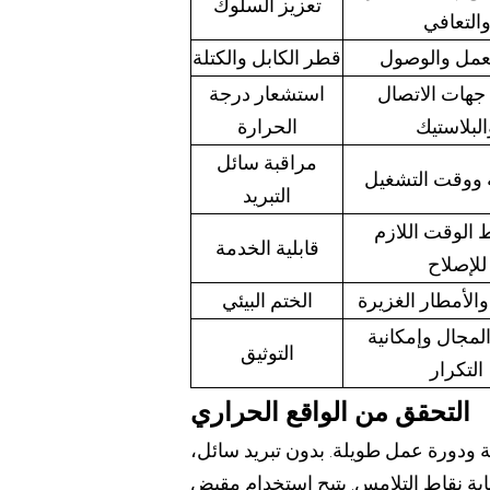
تعزيز السلوك
التعافي
لعمل والوصول
قطر الكابل والكتلة
جهات الاتصال
استشعار درجة
البلاستيك
الحرارة
مراقبة سائل
 ووقت التشغيل
التبريد
​​الوقت اللازم
قابلية الخدمة
للإصلاح
لأمطار الغزيرة
الختم البيئي
مجال وإمكانية
التوثيق
التكرار
التحقق من الواقع الحراري
ية ودورة عمل طويلة. بدون تبريد سائل،
لتلامس. يتيح استخدام مقبض CCS2 المُبرَّد