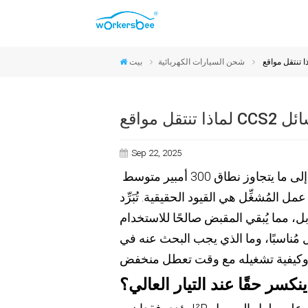
موصلات CCS2 والنوع 2
موصلات CCS1 والنوع 1
موصلات NACS
موصلات GB/T
شحن السيارات الكهربائية
بيت
لسائل
Sep 22, 2025
يهدف الموقع إلى ما يتجاوز نطاق 300 أمبير متوسط ​​
المُشغِّل هي القيود الحقيقية. تُبَرِّد
ل، مما يُبقي المقبض صالحًا للاستخدام
مُناسبًا، وما الذي يجب البحث عنه في
نكسر حقًا عند التيار العالي؟