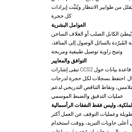
ل من طوابير الانتظار ويُثبِّت إيرادات
كل حجرة.
العوامل البشرية
 يُبطئ الكابل الصلب أو الغلاف الساخن
المُبرّدة بالسائل الوصول إلى المنافذ،
وتتيح زاوية توصيل طبيعية ومريحة.
التوافق والمعايير
تبقى إشارات CCS2 كما هي؛ ما يتغير هو مسار الحرارة والمراقبة. احرص على بناء قاعدة بيانات حول
طال. احتفظ بسجلات لكل حجرة لدرجات
لتلامس، ونقاط التناقص التدريجي لدعم
عمليات التدقيق والضبط الموسمي.
لملكية، وليس فقط النفقات الرأسمالية
ويلة وعمليات التوقف عن العمل أكثر
ي أعلى حاويات التبريد، ووقت استخدام
التبريد، والمرشحات إن وُجدت)، وساعات