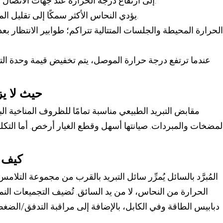
– يؤدي فقدان I²R إلى ارتفاع درجة الحرارة عند جهات الاتصال وعلى طول الموصل.
– يؤدي النحاس الأكثر سمكًا إلى تقليل المقاومة ولكنه يجعل الكابل ثقيلًا وصلبًا.
حيث لا يز
مقابض التبريد الطبيعي مناسبة تمامًا للظروف المناخية ال
لمضخات والمبردات. صيانتها أسهل وقطع الغيار أرخص. أما التك
الحارة أو في ظر
كيف ي
الحرارة من النحاس، لا من يد السائق. تُضيف التجميعات ا
دبابيس الطاقة وفي الكابل، بالإضافة إلى مراقبة التدفق/الض