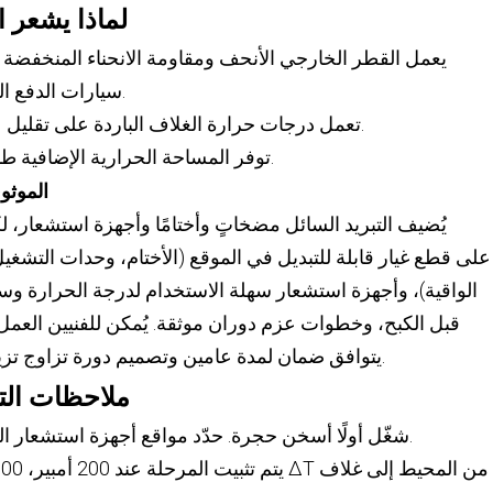
لماذا يشعر 
سيارات الدفع الرباعي والشاحنات الصغيرة والشاحنات.
– تعمل درجات حرارة الغلاف الباردة على تقليل عمليات إعادة التوصيل والبدء الفاشل.
– توفر المساحة الحرارية الإضافية طاقة ثابتة أثناء ذروة فترة ما بعد الظهر.
الموثو
يُضيف التبريد السائل مضخاتٍ وأختامًا وأجهزة استشعار، 
الواقية)، وأجهزة استشعار سهلة الاستخدام لدرجة الحرارة و
قبل الكبح، وخطوات عزم دوران موثقة. يُمكن للفنيين العمل
يتوافق ضمان لمدة عامين وتصميم دورة تزاوج تزيد عن 10 آلاف مع واجبات الموقع العام.
ملاحظات التش
شغّل أولًا أسخن حجرة. حدّد مواقع أجهزة استشعار التلامس وقلب الكابلات، وعاير الإزاحات.