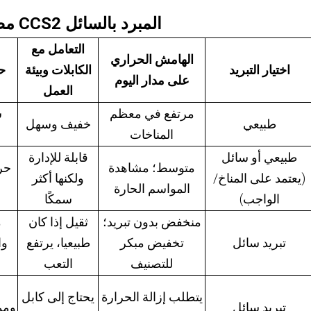
مصفوفة القرار: متى ننتقل إلى CCS2 المبرد بالسائل
التعامل مع
الهامش الحراري
اختيار التبريد
الكابلات وبيئة
حا
على مدار اليوم
العمل
مرتفع في معظم
ش
طبيعي
خفيف وسهل
المناخات
طبيعي أو سائل
قابلة للإدارة
متوسط؛ مشاهدة
حر
(يعتمد على المناخ/
ولكنها أكثر
المواسم الحارة
الواجب)
سمكًا
منخفض بدون تبريد؛
ثقيل إذا كان
م
تبريد سائل
تخفيض مبكر
طبيعيا، يرتفع
وا
للتصنيف
التعب
يتطلب إزالة الحرارة
يحتاج إلى كابل
تبريد سائل
ومم