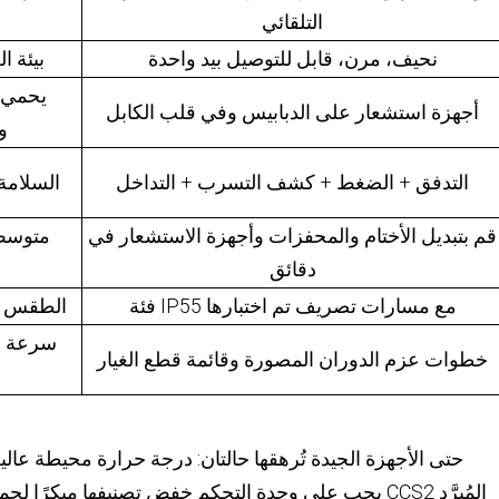
التلقائي
و
نحيف، مرن، قابل للتوصيل بيد واحدة
بيئة ا
يحمي 
أجهزة استشعار على الدبابيس وفي قلب الكابل
و
التدفق + الضغط + كشف التسرب + التداخل
السلامة
قم بتبديل الأختام والمحفزات وأجهزة الاستشعار في
متوسط 
دقائق
فئة IP55 مع مسارات تصريف تم اختبارها
الطقس وا
سرعة ال
خطوات عزم الدوران المصورة وقائمة قطع الغيار
حتى الأجهزة الجيدة تُرهقها حالتان: درجة حرارة محيطة عال
يجب على وحدة التحكم خفض تصنيفها مبكرًا لحماية نقاط ا