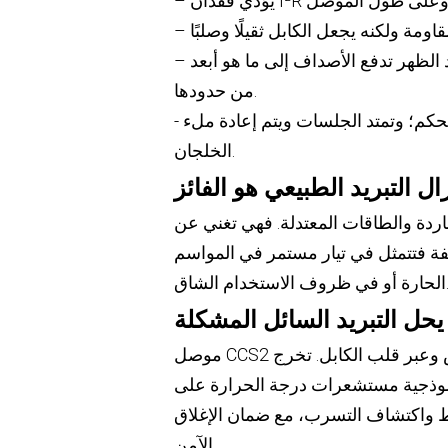
– الحرارة المحيطة والجلسات المتتالية تتراكم؛ طوابير الانتظار بعد الظهر تدفع الأصداف إلى ما هو أبعد
من حدودها.
- عندما ترتفع درجة حرارة الموصل، يتم تخفيض قيمة وحدة التحكم؛ وتمتد الجلسات ويتم إعادة ملء
الخلجان.
ال التبريد الطبيعي هو الفائز
باردة والطاقات المعتدلة. فهي تغني عن
لفة فتتمثل في تيار مستمر في المواسم
وف الاستخدام الشاق.
حل التبريد السائل المشكلة
موصل CCS2 المُبرَّد بالسائل يُمرِّر سائل التبريد بالقرب من مجموعة التلامس وعبر قلب الكابل. تخرج
لنموذجية مستشعرات درجة الحرارة على
غط واكتشاف التسرب، مع ضمان الإغلاق
الآمن.