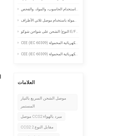
Nederlands
قدرات التصنيع الدقيق: الخراطة السويسرية، والطحن باستخدام الحاسوب، والمواد، والفحص
عربي
وع E/F): الاستخدام الآمن لشواحن السيارات الكهربائية المحمولة
Tiếng Việt
한국어
Türk
ا
العلامات
موصل الشحن السريع بالتيار
المستمر
موصل CCS2 مبرد بالهواء
CCS2 مقابل النوع 2