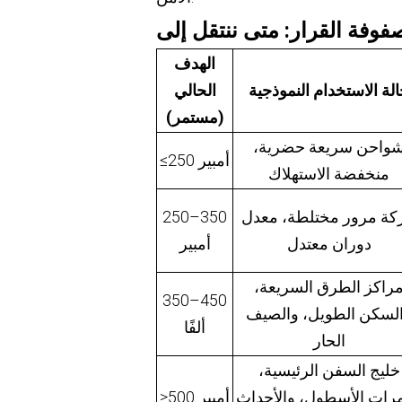
الهدف
لة الاستخدام النموذجية
الحالي
(مستمر)
واحن سريعة حضرية،
≤250 أمبير
منخفضة الاستهلاك
كة مرور مختلطة، معدل
250–350
دوران معتدل
أمبير
راكز الطرق السريعة،
350–450
لسكن الطويل، والصيف
ألفًا
الحار
خليج السفن الرئيسية،
رات الأسطول، والأحداث
≥500 أمبير