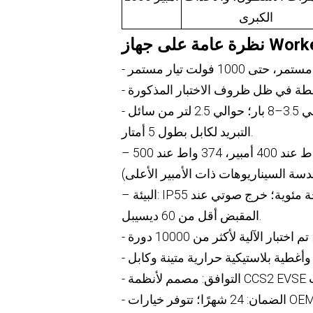
الكبرى
- حلقة التبريد: معدل التدفق النموذجي 1.5–3.0 لتر/دقيقة عند حوالي 3.5–8 بار؛ حوالي 2.5 لتر من سائل
التبريد لكابل بطول 5 أمتار.
– مرجع استخراج الحرارة: حوالي 170 واط عند 300 أمبير، 255 واط عند 400 أمبير، 374 واط عند 500
– البيئة: IP55 محكم الغلق؛ نطاق التشغيل من -30 درجة مئوية إلى +50 درجة مئوية؛ خرج صوتي عند
المقبض أقل من 60 ديسيبل.