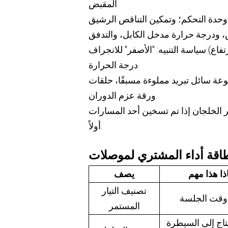
المقبض.
سياسة التنبيه: "الأصفر" للانجراف (ارتفاع ΔT بنفس التيار)، "الأحمر" لعدم التدفق، أو التسرب، أو ارتفاع
درجة الحرارة.
د مملوءة مسبقًا، حلقات O، وحدة تشغيل، زوج مستشعر،
ورقة عزم الدوران.
ر الخلجان إذا تم تسخين أحد المسارات
أولاً.
ذا هذا مهم
يصف
تصنيف التيار
 وقت الجلسة
المستمر
تاج إلى السيطرة