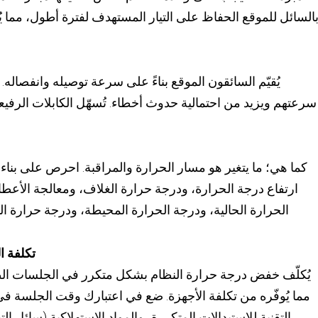
السائل للموقع الحفاظ على التيار المستهدف لفترة أطول، مما يُقل
يُقيّم السائقون الموقع بناءً على سرعة توصيله وانفصاله.
سرعتهم ويزيد من احتمالية حدوث أخطاء. تُسهّل الكابلات الرفيعة 
ارتفاع درجة الحرارة، ودرجة حرارة الغلاف، ومعالجة الأع
الحرارة الحالية، ودرجة الحرارة المحيطة، ودرجة حرارة ا
تكلفة ا
يُكلّف خفض درجة حرارة النظام بشكل متكرر في الجلسات الط
مما يُوفّره من تكلفة الأجهزة. ضع في اعتبارك وقت الجلسة ف
التقنية للاستبدالات المتكررة، والمواد الاستهلاكية (سائل 