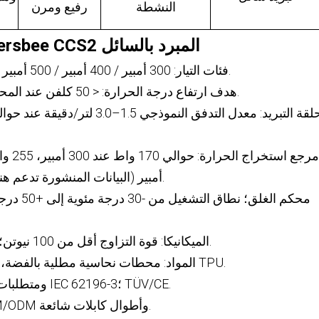
النشطة
رفيع ومرن
نظرة عامة على جهاز Workersbee CCS2 المبرد بالسائل
- فئات التيار: 300 أمبير / 400 أمبير / 500 أمبير مستمر، حتى 1000 فولت تيار مستمر.
- هدف ارتفاع درجة الحرارة: < 50 كلفن عند المحطة في ظل ظروف الاختبار المذكورة.
أمبير (البيانات المنشورة تدعم هندسة السيناريوهات ذات الأمبير الأعلى).
- الميكانيكا: قوة التزاوج أقل من 100 نيوتن؛ تم اختبار الآلية لأكثر من 10000 دورة.
- المواد: محطات نحاسية مطلية بالفضة، وأغطية بلاستيكية حرارية متينة وكابل TPU.
- التوافق: مصمم لأنظمة CCS2 EVSE ومتطلبات IEC 62196-3؛ TÜV/CE.
- الضمان: 24 شهرًا؛ تتوفر خيارات OEM/ODM وأطوال كابلات شائعة.