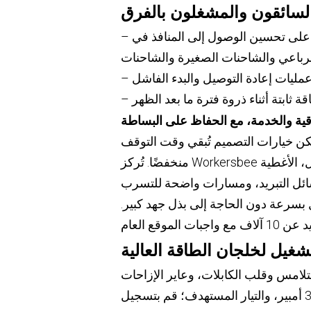
السائقون والمشغلون بالفرق
– يعمل القطر الخارجي الأنحف ومقاومة الانحناء المنخفضة على تحسين الوصول إلى المنافذ في
قية والخدمة، مع الحفاظ على البساطة
لكن خيارات التصميم تُبقي وقت التوقف
منخفضًا. تُركز Workersbee على قطع غيار قابلة للتبديل في الموقع (الأختام، وحدات التشغيل، الأغطية
سائل التبريد، ومسارات واضحة للتسرب
 بسرعة دون الحاجة إلى بذل جهد كبير.
غيل لخلجان الطاقة العالية
يتم تثبيت المرحلة عند 200 أمبير، 300 أمبير، والتيار المستهدف؛ قم بتسجيل ΔT من المحيط إلى غلاف