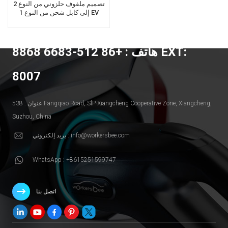
تصميم ملفوف حلزوني من النوع 2
إلى كابل شحن من النوع 1 EV
هاتف : +86 512-6683 8868 EXT:
8007
عنوان : 538 Fangqiao Road, SlP-Xiangcheng Cooperative Zone, Xiangcheng,
Suzhou, China
بريد إلكتروني : info@workersbee.com
WhatsApp : +8615251599747
اتصل بنا