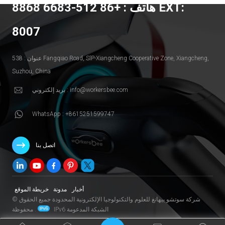
هاتف : +86 512-6683 8868 EXT:
8007
عنوان : 538 Fangqiao Road, SlP-Xiangcheng Cooperative Zone, Xiangcheng,
Suzhou, China
بريد إلكتروني : info@workersbee.com
WhatsApp : +8615251599747
اتصل بنا
أخبار
مدونة
خريطة الموقع
© شركة سوتشو ييهانغ للعلوم والتكنولوجيا الإلكترونية المحدودة جميع الحقوق
IPv6 الشبكة المدعومة
محفوظة .