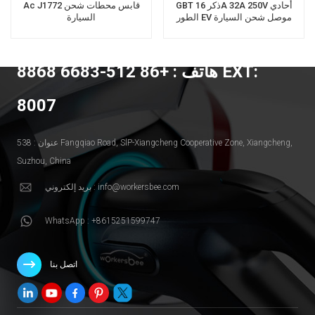
GBT ذكر 16A 32A 250V أحادي
Ac J1772 قابس محطات شحن
الطور EV موصل شحن السيارة
السيارة
الكهربائية
هاتف : +86 512-6683 8868 EXT:
8007
عنوان : 538 Fangqiao Road, SlP-Xiangcheng Cooperative Zone, Xiangcheng,
Suzhou, China
بريد إلكتروني : info@workersbee.com
WhatsApp : +8615251599747
اتصل بنا