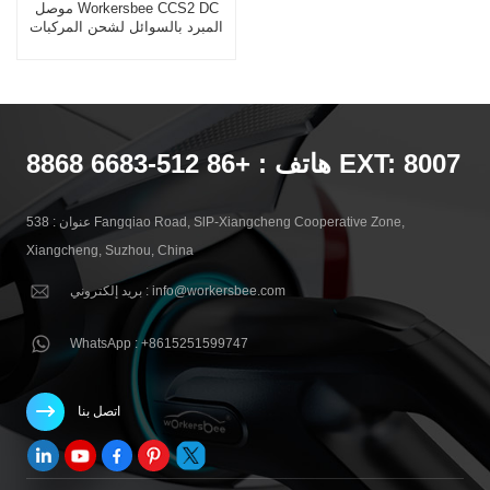
موصل Workersbee CCS2 DC
المبرد بالسوائل لشحن المركبات
الكهربائية عالي الطاقة
هاتف : +86 512-6683 8868 EXT: 8007
عنوان : 538 Fangqiao Road, SlP-Xiangcheng Cooperative Zone,
Xiangcheng, Suzhou, China
بريد إلكتروني : info@workersbee.com
WhatsApp : +8615251599747
اتصل بنا