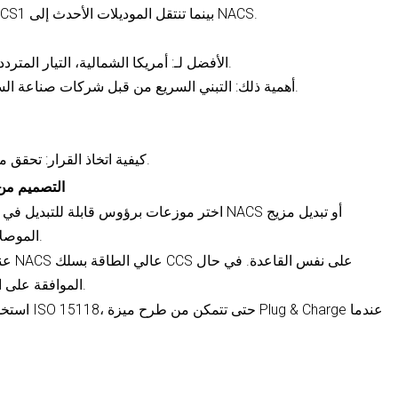
لماذا الاحتفاظ به: يخدم السيارات الأصلية CCS1 بينما تنتقل الموديلات الأحدث إلى NACS.
الأفضل لـ: أمريكا الشمالية، التيار المتردد والتيار المستمر مع وصلة واحدة مضغوطة.
أهمية ذلك: التبني السريع من قبل شركات صناعة السيارات بالإضافة إلى التغطية القوية للشبكة.
كيفية اتخاذ القرار: تحقق من الأساطيل المحلية قبل الالتزام بالمخزون.
التصميم من أ
اختر موزعات برؤوس قابلة للتبديل في الموقع وأ
الموصلات دون الحاجة إلى استبدال الوحدة بأكملها.
عند ت
الموافقة على المحولات، انشر تعليمات بسيطة في الموقع.
استخدم وحدا