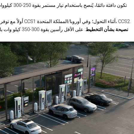
تكون دافئة دائم
بداية الدورة. 
:في أمريكا الشمالية، NACS أولاً مع توفر CCS1 أثناء التحول؛ وفي أوروبا/المملكة المتحدة، CCS2.
نصيحة بشأن التخطيط