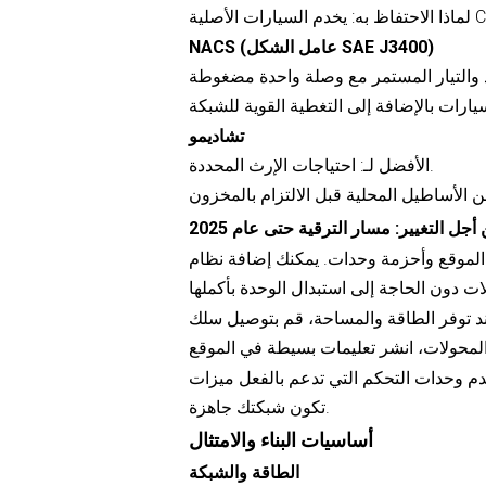
NACS (عامل الشكل SAE J3400)
تشاديمو
الأفضل لـ: احتياجات الإرث المحددة.
جل التغيير: مسار الترقية حتى عام 2025
حزمة وحدات. يمكنك إضافة نظام NACS أو تبديل مزيج
وفر الطاقة والمساحة، قم بتوصيل سلك NACS عالي الطاقة بسلك CCS على نفس القاعدة. في حال
ت التحكم التي تدعم بالفعل ميزات ISO 15118، حتى تتمكن من طرح ميزة Plug & Charge عندما
تكون شبكتك جاهزة.
أساسيات البناء والامتثال
الطاقة والشبكة