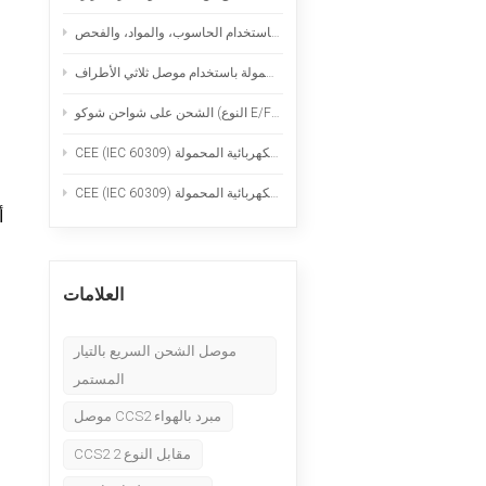
Nederlands
قدرات التصنيع الدقيق: الخراطة السويسرية، والطحن باستخدام الحاسوب، والمواد، والفحص
عربي
وع E/F): الاستخدام الآمن لشواحن السيارات الكهربائية المحمولة
Tiếng Việt
한국어
Türk
العلامات
موصل الشحن السريع بالتيار
المستمر
موصل CCS2 مبرد بالهواء
CCS2 مقابل النوع 2