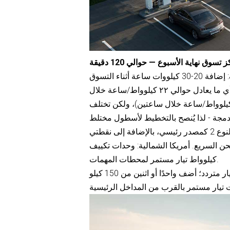
تسوق نهاية الأسبوع — حوالي 120 دقيقة
الحجم: تقبل العديد من السيارات تيارًا مترددًا بقوة ١١ كيلوواط تقريبًا؛ أي ما يعادل حوالي ٢٢ كيلوواط/ساعة خلال
ين. يدعم بعضها تيارًا مترددًا بقوة ٢٢ كيلوواط (حتى حوالي ٤٤ كيلوواط/ساعة خلال ساعتين)، ولكن تختلف
اختيار الموصل: أوروبا/المملكة المتحدة: وحدات تكييف من النوع 2 كمصدر رئيسي، بالإضافة إلى نقطتي CCS2
السريع. أمريكا الشمالية: وحدات تكييف (J1772 أو NACS-AC) بالإضافة إلى 150
كيلوواط تيار مستمر لمحطات المهمات.
نصيحة بشأن التصميم: يجب أن تكون الأغلبية من 11 إلى 22 كيلو وات تيار متردد؛ أضف واحدًا أو اثنين من 150 كيلو