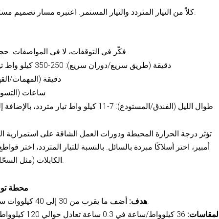
يُنظّم GB/T كلاً من التيار المتردد والتيار المستمر. اعتبره مسار تصميم مستقلاً بأجهزة وموافقات مخصصة.
فكّر في التوقفات، لا في المواصفات. حجم القوة يحدد مدة بقاء السائقين في الموقع.
10-20 دقيقة (طريق سريع/دوران سريع): 250-350 كيلو واط تيار مستمر مع كابلات مبردة بالسائل
30-45 دقيقة (المهمات/القهوة): 150-200 كيلو واط
2-4 ساعات (التسوق/المكتب): 11
طوال الليل (الفندق/المستودع): 7-11 كيلو واط تيار متردد، بالإضافة إلى رأس تيار مستمر واحد للمغادرة المبكرة
أمبير، اختر أسلاكًا مبردة بالسائل. بالنسبة للتيار المتردد، اختر قو
الكابلات (مثل السحّابات أو الأذرع) لتقليل مخاطر التآكل والتعثر.
محطة توقف 
أضف ما يقرب من 30 إلى 40 كيلووات ساعة حتى يتمكن السائق من مواصلة الرحلة.
هدف:
لمقاسات:
36 كيلوواط/ساعة