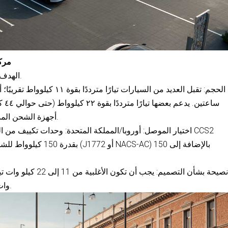
مركز 
الهدف: إضافة 20-30 كيلووات ساعة أثناء التسوق.
ساعت
أجهزة الشحن المدمجة - لذا يُنصح بالتخطيط لأسطول مختلط.
بقدرة 150 كيلوواط للشحن 
وات تيار مستمر بالقرب من المداخل الرئيسية.