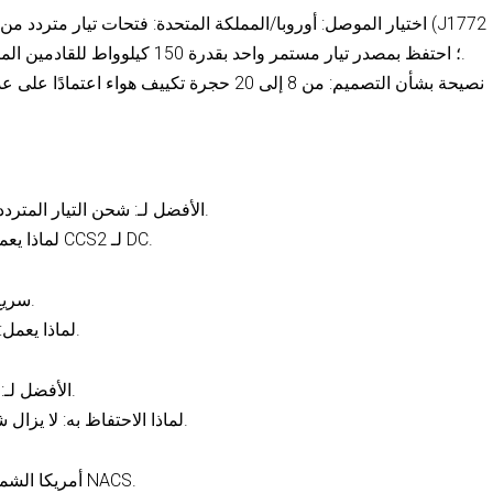
أو NACS-AC)؛ احتفظ بمصدر تيار مستمر واحد بقدرة 150 كيلوواط للقادمين المتأخرين أو المغادرين المبكرين.
نصيحة بشأن التصميم: من 8 إلى 20 حجرة تكييف هو
الأفضل لـ: شحن التيار المتردد في أوروبا/المملكة المتحدة، العام والخاص.
لماذا يعمل: التوافق الواسع؛ يقترن بشكل طبيعي مع CCS2 لـ DC.
الأفضل لـ: DC سريع في أوروبا/المملكة المتحدة.
لماذا يعمل: قابلية التشغيل البيني العالية ودعم الشبكة.
الأفضل لـ: مكيفات الهواء القديمة في أمريكا الشمالية.
لماذا الاحتفاظ به: لا يزال شائعًا في المواقع الحالية والمركبات القديمة.
الأفضل لـ: DC أمريكا الشمالية بسرعة أثناء الانتقال إلى NACS.