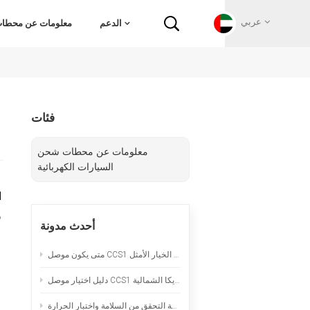
عربي
الدعم
معلومات عن محطات 
English
فئات
Français
معلومات عن محطات شحن
Deutsch
السيارات الكهربائية
Русский
ا
و
أحدث مدونة
Italiano
متى يكون موصل CCS1 المبرد طبيعياً هو الخيار الأمثل
español
دليل اختيار موصل CCS1 لمشاريع الشحن السريع بالتيار المستمر في أمريكا الشمالية
Português
سلك تمديد لشحن السيارات الكهربائية المحمولة: قائمة التحقق من السلامة واختبار الحرارة