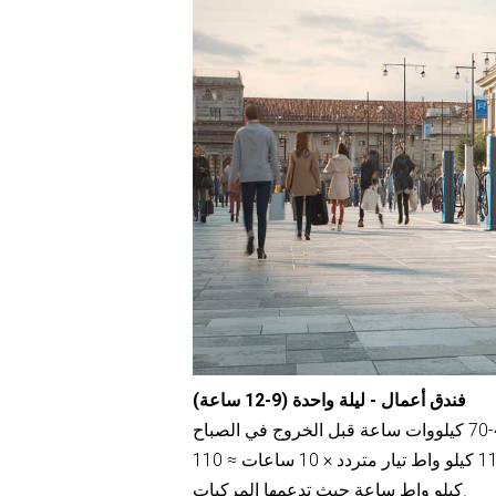
فندق أعمال - ليلة واحدة (9-12 ساعة)
المقاسات: 7 كيلو واط تيار متردد × 10 ساعات ≈ 70 كيلو واط ساعة؛ 11 كيلو واط تيار متردد × 10 ساعات ≈ 110
كيلو واط ساعة حيث تدعمها المركبات.