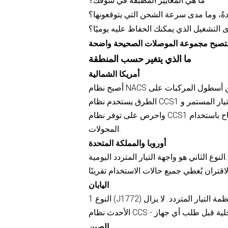
ما هي المعايير المطبقة في سوقك؟
دةً، وما مدى سرعة الشحن التي يتوقعونها؟
 التشغيل الذي يمكنك الحفاظ عليه يوميًا؟
ما الذي يتغير حسب المنطقة
أمريكا الشمالية
أصبح نظام NACS سريعًا الخيار الافتراضي في الطرازات الجديدة. لا يزال جزء كبير من أسطول المركبات على
الطرق يستخدم نظام CCS1 لأنظمة التيار المستمر وJ1772 لأنظمة التيار المتردد القديمة. خطط لنظام NACS أولًا،
واحرص على توفر نظام CCS1 أثناء عملية الانتقال، وقدم إرشادات واضحة في الموقع في حال السماح باستخدام
المحولات.
أوروبا والمملكة المتحدة
النوع الثاني هو واجهة التيار المتردد اليومية. CCS2 هو معيار التيار المستمر السريع السائد في الشبكات العامة. إذا
اليابان
النوع 1 (J1772) شائع في أنظمة التيار المتردد. لا يزال CHAdeMO موجودًا في بعض المناطق. تُضيف الإصدارات
الصين