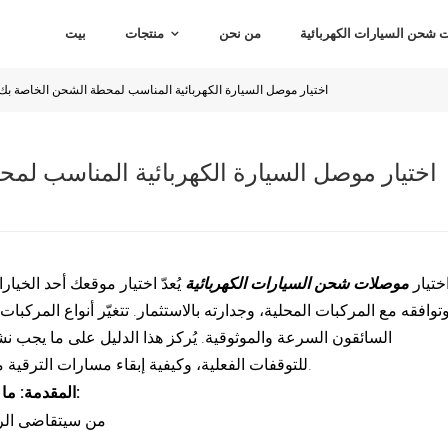
شحن السيارات الكهربائية
من نحن
منتجات
بيت
اختيار موصل السيارة الكهربائية المناسب لمحطة الشحن الخاصة بك (دليل
اختيار موصل السيارة الكهربائية المناسب لم
ختيار
موصلات شحن السيارات الكهربائية
يُعدّ اختيار موقعك أحد الخيا
توافقه مع المركبات المحلية، وجدارته بالاستثمار. تتغيّر أنواع المركبات
السائقون السرعة والموثوقية. يُركز هذا الدليل على ما يجب نش
للتوقفات الفعلية، وكيفية إبقاء مسارات الترقية مفتوحة - حتى لا تُوقع نفسك في مأزق لاحقًا.
ابدأ بأربعة أسئلة عملية:
المقدمة: ما 
من سيتقاضى الرسوم هنا خلال 