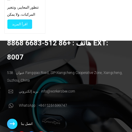
الجديدة
تتطور المعايير، وتتغير
المركبات، ولا يمكن
للمواقع أن تقف مكتوفة
اقرأ المزيد
الأيدي. الخبر السار:
يمكن للعديد من شواحن
هاتف : +86 512-6683 8868 EXT:
التيار المستمر السريعة
إضافة موصلات أحدث
8007
دون الحاجة للبدء من
الصفر - إذا رتبت
المساحة الكهربائية،
عنوان : 538 Fangqiao Road, SlP-Xiangcheng Cooperative Zone, Xiangcheng,
وسلامة الإشارة،
Suzhou, China
والبرمجيات، والامتثال
بريد إلكتروني : info@workersbee.com
بالترتيب الصحيح. لمحة
عامة عن الصناعة
WhatsApp : +8615251599747
(المعالم التاريخية التي
تشكل الترقيات)نقلت
شركة SAE موصل أمريكا
اتصل بنا
الشمالية من مجرد فكرة