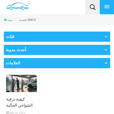
تحديث NACS
بيت
فئات
أحدث مدونة
العلامات
كيفية ترقية
الشواحن الحالية
لدعم الموصلات
Sep 16, 2025