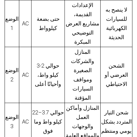
الإعدادات
لا ينصح به
القديمة،
للسيارات
حتى بضعة
الوضع
مشاريع العرض
AC
الكهربائية
كيلوواط
1
التوضيحي
الحديثة
المبكرة
المنازل
والشركات
الشحن
حوالي 2-3
الصغيرة
الوضع
العرضي أو
كيلو واط،
AC
ومواقف
2
الاحتياطي
وأحيانًا أعلى
السيارات
المؤقتة
المنازل وأماكن
شحن التيار
حوالي 3.7–22
العمل
الوضع
المتردد بشكل
كيلو واط وما
AC
والوجهات
3
يومي ومنتظم
فوق
والمواقع العامة