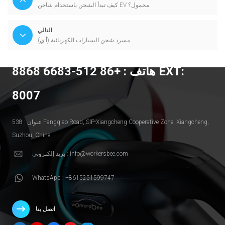
كيف تبدأ الشحن باستخدام شاحن EV محمول؟
التالي
مسرد شحن السيارات الكهربائية (أ-ي)
هاتف : +86 512-6683 8868 EXT:
8007
عنوان : 538 Fangqiao Road, SlP-Xiangcheng Cooperative Zone, Xiangcheng,
Suzhou, China
بريد إلكتروني : info@workersbee.com
WhatsApp : +8615251599747
اتصل بنا