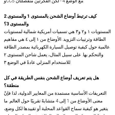
وCCS مع الوضع 4 - لكن الفكرتين منفصلتان.
كيف ترتبط أوضاع الشحن بالمستوى 1 والمستوى 2
والمستوى 3؟
المستويات ١ و٢ و٣ هي تسميات أمريكية شمالية لمستويات
الطاقة وترتيبات التزويد. الأوضاع من ١ إلى ٤ هي مفاهيم
عالمية حول كيفية توصيل السيارة الكهربائية بمصدر الطاقة
والتحكم بها. على سبيل المثال، يعمل شاحن المستوى ٢
للاستخدام المنزلي عادةً في الوضع ٣.
هل يتم تعريف أوضاع الشحن بنفس الطريقة في كل
منطقة؟
التعريفات الأساسية مستمدة من المعايير الدولية، لذا فإنّ
معنى الأوضاع من 1 إلى 4 متشابهٌ تقريبًا حول العالم. ما
يتغير هو كيفية سماح القواعد المحلية أو تقييدها لكل وضع،