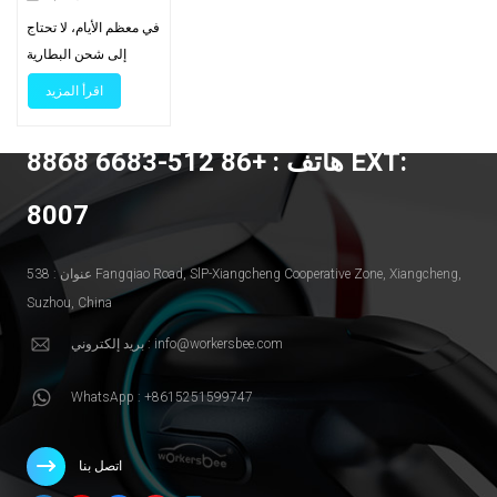
في معظم الأيام، لا تحتاج
إلى شحن البطارية
بالكامل. حدد حدًا يوميًا،
اقرأ المزيد
واستخدمها بالكامل فقط
عند الحاجة إلى مسافة
هاتف : +86 512-6683 8868 EXT:
إضافية. أكمل الشحن
قبل موعد مغادرتك
8007
مباشرةً حتى لا تظل
السيارة مشحونة بالكامل
لساعات. سبب نجاح هذه
عنوان : 538 Fangqiao Road, SlP-Xiangcheng Cooperative Zone, Xiangcheng,
الطريقة بسيط. الشحن
Suzhou, China
السريع يكون أسرع
بريد إلكتروني : info@workersbee.com
عندما تكون البطارية
منخفضة إلى متوسطة
WhatsApp : +8615251599747
الشحن. قرب أعلى
شحنة، تُبطئ السيارة
الطاقة لحماية البطارية.
اتصل بنا
هذه النسبة القليلة