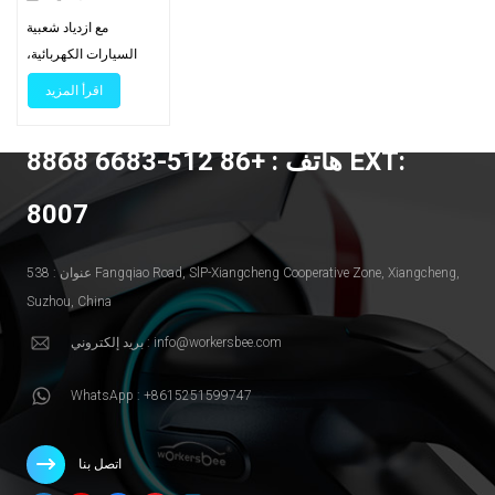
المحمولة تستحق
مع ازدياد شعبية
العناء؟
السيارات الكهربائية،
يفكر العديد من مالكيها
اقرأ المزيد
في شراء شاحن محمول.
في Workersbee، نتلقى
هاتف : +86 512-6683 8868 EXT:
أسئلةً كثيرةً مثل: هل
تستحق شواحن
8007
السيارات الكهربائية
المحمولة ثمنها حقًا؟ هل
هي آمنة؟ ما مدى سرعة
عنوان : 538 Fangqiao Road, SlP-Xiangcheng Cooperative Zone, Xiangcheng,
شحنها؟ هل ستزيد من
Suzhou, China
فاتورة الكهرباء؟ اليوم،
بريد إلكتروني : info@workersbee.com
سنتناول هذه الأسئلة
الشائعة ونساعدك على
WhatsApp : +8615251599747
اتخاذ قرار واعٍ، مع
تسليط الضوء على
منتجات Workersbee
اتصل بنا
المتميزة. 1. ما هي عيوب