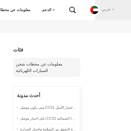
عربي
الدعم
معلومات عن محطات 
English
فئات
Français
معلومات عن محطات شحن
Deutsch
السيارات الكهربائية
Русский
أحدث مدونة
Italiano
متى يكون موصل CCS1 المبرد طبيعياً هو الخيار الأمثل
español
دليل اختيار موصل CCS1 لمشاريع الشحن السريع بالتيار المستمر في أمريكا الشمالية
Português
سلك تمديد لشحن السيارات الكهربائية المحمولة: قائمة التحقق من السلامة واختبار الحرارة