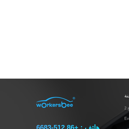
الكهربائية لأكثر من عقد من الزمان، وهي
المزود العالمي الرائد لحلول قابس
الشحن. في هذه المقالة، سنساعدك على
فهم الاختلافات في اختيار الموقع بين
محطات الوقود ومحطات الشحن، ونتطلع
إلى تقديم دعم قوي لعملك. اعتبارات
لموقع محطة الوقود· حجم المنطقة:
تتطلب محطة الوقود مساحة واسعة
لمضخات الوقود وخزانات الوقود تحت
الأرض وخطوط أنابيب نقل الطاقة.
بالإضافة إلى ذلك، يجب الحفاظ على
مسافة آمنة من المباني، مما يجعل
المواقع ذات الأراضي الوفيرة أكثر
ملاءمة.· العوامل المرورية: لضمان سهولة
نة
الوصول والراحة للسائقين، تقع محطات
الوقود عادة على الطرق المزدحمة.
2
ويشمل ذلك المناطق ذات حركة المرور
الحضرية العالية أو مداخل ومخارج الطرق
هاتف : +86 512-6683
السريعة، مما يضمن التدفق المستمر