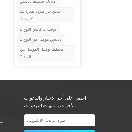
تخطيط دبابيس CCS2
شحن تيار متردد بقدرة 22
كيلوواط
توصيلات قابس النوع 2
دبابيس موصل من النوع 2
مخطط توصيل الموصل من
النوع 2
احصل على آخر الأخبار والدعوات
للأحداث وتنبيهات التهديدات
شو