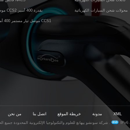
محولات شحن السيارات الكهربائية
موصل CCS2 بقدرة 400 أمبير
موصل تيار مستمر 400 أمبير CCS1
XML
مدونة
خريطة الموقع
اتصل بنا
من نحن
© شركة سوتشو ييهانغ للعلوم والتكنولوجيا الإلكترونية المحدودة جميع الحقوق محفوظة .