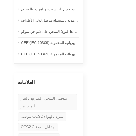
Nederlands
قدرات التصنيع الدقيق: الخراطة السويسرية، والطحن باستخدام الحاسوب، والمواد، والفحص
عربي
وع E/F): الاستخدام الآمن لشواحن السيارات الكهربائية المحمولة
Tiếng Việt
한국어
Türk
العلامات
موصل الشحن السريع بالتيار
المستمر
موصل CCS2 مبرد بالهواء
CCS2 مقابل النوع 2