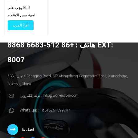
الكهربائية: أهمية
لماذا يجب على
ذلك لضمان
المهندسين الاهتمام
موثوقية الشحن
بمقاومة التلامسعند
اقرأ المزيد
السريع
توصيل سيارة كهربائية
بمحطة شحن، قد تمر
هاتف : +86 512-6683 8868 EXT:
آلاف الأمبيرات من التيار
عبر الموصل في دقائق
8007
معدودة. ويكمن وراء هذه
التجربة السلسة
للمستخدم أحد أهم
عنوان : 538 Fangqiao Road, SlP-Xiangcheng Cooperative Zone, Xiangcheng,
المعايير في تصميم
Suzhou, China
الموصل: مقاومة
بريد إلكتروني : info@workersbee.com
التلامسحتى الزيادة
الطفيفة في المقاومة
WhatsApp : +8615251599747
عند الواجهة بين سطحين
موصلين يمكن أن تولد
حرارة زائدة، وتؤدي إلى
اتصل بنا
تدهور الكفاءة، وتقصر