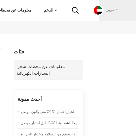
عربي
الدعم
معلومات عن محطات 
English
فئات
Français
معلومات عن محطات شحن
Deutsch
السيارات الكهربائية
Русский
أحدث مدونة
Italiano
متى يكون موصل CCS1 المبرد طبيعياً هو الخيار الأمثل
español
دليل اختيار موصل CCS1 لمشاريع الشحن السريع بالتيار المستمر في أمريكا الشمالية
Português
سلك تمديد لشحن السيارات الكهربائية المحمولة: قائمة التحقق من السلامة واختبار الحرارة