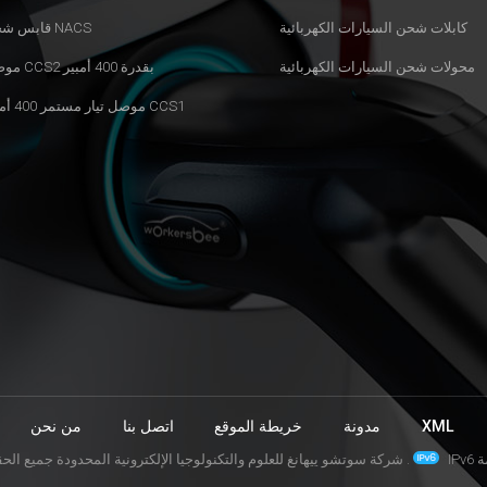
كابلات شحن السيارات الكهربائية
قابس شحن NACS
محولات شحن السيارات الكهربائية
موصل CCS2 بقدرة 400 أمبير
موصل تيار مستمر 400 أمبير CCS1
XML
مدونة
خريطة الموقع
اتصل بنا
من نحن
ة
© شركة سوتشو ييهانغ للعلوم والتكنولوجيا الإلكترونية المحدودة جميع الحقوق محفوظة .