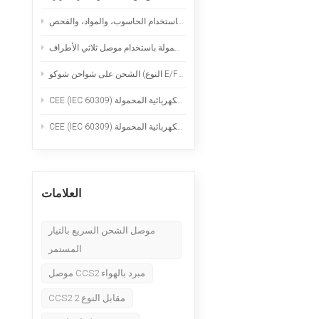
Nederlands
قدرات التصنيع الدقيق: الخراطة السويسرية، والطحن باستخدام الحاسوب، والمواد، والفحص
عربي
وع E/F): الاستخدام الآمن لشواحن السيارات الكهربائية المحمولة
Tiếng Việt
한국어
Türk
العلامات
موصل الشحن السريع بالتيار
المستمر
موصل CCS2 مبرد بالهواء
CCS2 مقابل النوع 2