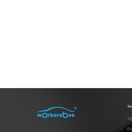
معك قيمة الشركات التي تقوم بتثبيت
أجهزة شحن EV ومحطات الشحن ، وكيف
يمكننا دعم عملك. القيمة الاقتصادية· توليد
الإيرادات: يمكن للشركات التي تبني
محطات الشحن العامة جذب سائقي EV
لشحن سياراتهم. سيدفع هؤلاء السائقون
مقابل الشحن بناءً على المدة أو مرات،
خلق دخل شحن مباشر. بالنسبة للعملاء
على المدى الطويل ، يمكن للشركات
تقديم خصومات عضوية أو مسبقة الدفع ،
مما يسمح للعملاء بالدفع المسبق مبلغًا
معينًا لشحن وتلقي الخصومات. هذا يساعد
على بناء ولاء العملاء والرضا. بالإضافة إلى
ذلك ، يمكن إنشاء المزيد من الإيرادات من
خلال الإعلانات التعاونية أو شراكات الأعمال
نة
الأخرى.· الدعم الحكومي أو الحوافز
الضريبية: اعتمادًا على المنطقة ، قد توفر
2
الحكومات إعانات أو حوافز ضريبية لدعم
تركيب أجهزة الشحن ، والتي يمكن أن