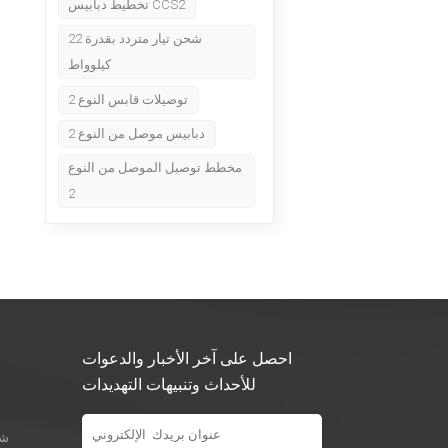
تخطيط دبابيس CCS2
شحن تيار متردد بقدرة 22
كيلوواط
توصيلات قابس النوع 2
دبابيس موصل من النوع 2
مخطط توصيل الموصل من النوع
2
احصل على آخر الأخبار والدعوات
للأحداث وتنبيهات التهديدات
شو