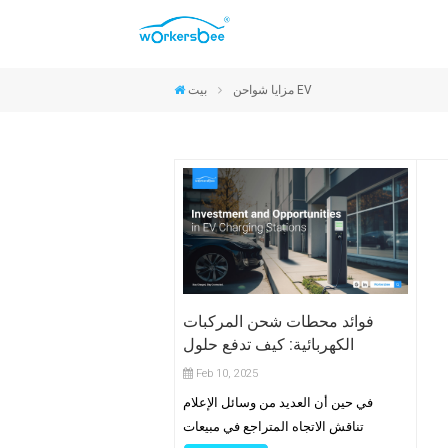
موصلات CCS2 والنوع 2
موصلات CCS1 والنوع 1
موصلات NACS
موصلات GB/T
مزايا شواحن EV
بيت
فوائد محطات شحن المركبات
الكهربائية: كيف تدفع حلول
Workersbee نمو الأعمال
Feb 10, 2025
في حين أن العديد من وسائل الإعلام
تناقش الاتجاه المتراجع في مبيعات