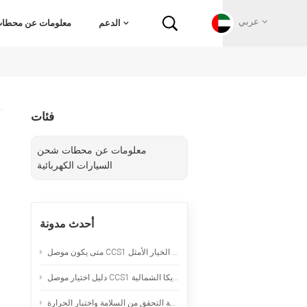
عربي
الدعم
معلومات عن محطات 
English
فئات
Français
معلومات عن محطات شحن
Deutsch
السيارات الكهربائية
Русский
أحدث مدونة
Italiano
متى يكون موصل CCS1 المبرد طبيعياً هو الخيار الأمثل
español
دليل اختيار موصل CCS1 لمشاريع الشحن السريع بالتيار المستمر في أمريكا الشمالية
Português
سلك تمديد لشحن السيارات الكهربائية المحمولة: قائمة التحقق من السلامة واختبار الحرارة