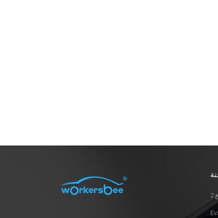
بقوة 22 كيلو وات يمكنها خدمة السيارة
التالية أو الزوار. 11 كيلو وات أو 22 كيلو
وات - أيهما مناسب لك11 كيلو واط تناسب
عمليات الشحن الليلي، والشقق ذات
الإمداد المحدود، والنماذج التي يبلغ الحد
الأقصى للتيار المتردد المدمج فيها 11 كيلو
وات.22 كيلو واط يعتبر هذا المنتج رائعًا
للبطاريات الأكبر حجمًا، أو المنازل التي بها
عدة سيارات تشترك في منفذ واحد، أو
الإرجاعات المتأخرة التي تحتاج إلى
استجابة سريعة قبل الصباح.تذكر: إن
الشاحن الموجود على متن سيارتك
الكهربائية يحدد الحد الأقصى لسرعة شحن
التيار المتردد. كيف تعمل السلامة في
الوضع 2 (النسخة البسيطة)شاحن الوضع 2
نة
مُدمجٌ في علبة الكابلات للتحكم والحماية.
يفحص الشاحن مصدر الطاقة قبل الشحن،
2
ويراقب درجة الحرارة، ويتضمن حماية من
التيار المتبقي/التسرب، مما يُؤمّن إيقاف