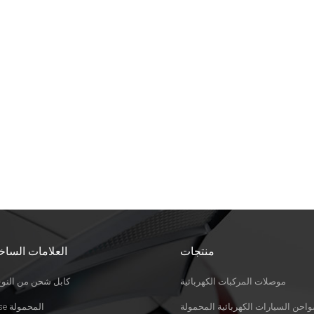
منتجات
العلامات الساخ
موصلات المركبات الكهربائية
كابل شحن من النوع 
احن السيارات الكهربائية المحمولة
Evse المحمولة