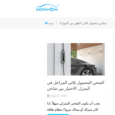
موصلات CCS2 والنوع 2
موصلات CCS1 والنوع 1
موصلات NACS
موصلات GB/T
شاحن محمول ثلاثي الطور من النوع 2
بيت
الشحن المحمول ثلاثي المراحل في
المنزل: الاختيار بين شاحن
Workersbee Dura وePort C
Aug 20, 2025
يجب أن يكون الشحن المنزلي سهلاً. إذا
كان منزلك أو مبناك مزودًا بنظام طاقة