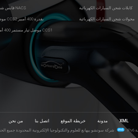
كابلات شحن السيارات الكهربائية
قابس شحن NACS
محولات شحن السيارات الكهربائية
موصل CCS2 بقدرة 400 أمبير
موصل تيار مستمر 400 أمبير CCS1
XML
مدونة
خريطة الموقع
اتصل بنا
من نحن
ة
© شركة سوتشو ييهانغ للعلوم والتكنولوجيا الإلكترونية المحدودة جميع الحقوق محفوظة .