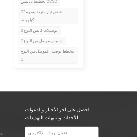
تخطيط دبابيس CCS2
شحن تيار متردد بقدرة 22
كيلوواط
توصيلات قابس النوع 2
دبابيس موصل من النوع 2
مخطط توصيل الموصل من النوع
2
احصل على آخر الأخبار والدعوات
للأحداث وتنبيهات التهديدات
شو