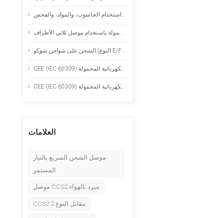
Nederlands
قدرات التصنيع الدقيق: الخراطة السويسرية، والطحن باستخدام الحاسوب، والمواد، والفحص
عربي
وع E/F): الاستخدام الآمن لشواحن السيارات الكهربائية المحمولة
Tiếng Việt
한국어
Türk
العلامات
موصل الشحن السريع بالتيار
المستمر
موصل CCS2 مبرد بالهواء
CCS2 مقابل النوع 2