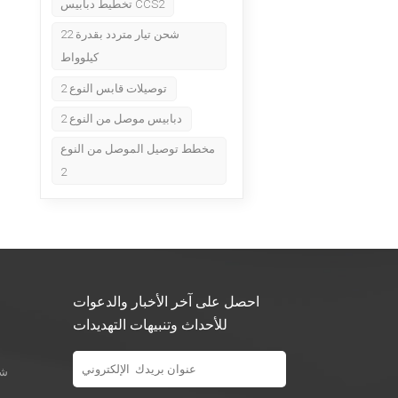
تخطيط دبابيس CCS2
شحن تيار متردد بقدرة 22
كيلوواط
توصيلات قابس النوع 2
دبابيس موصل من النوع 2
مخطط توصيل الموصل من النوع
2
احصل على آخر الأخبار والدعوات
للأحداث وتنبيهات التهديدات
شو