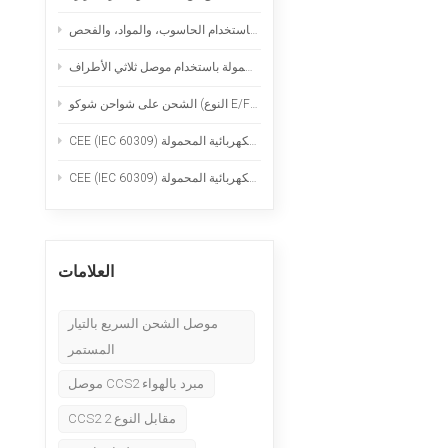
Nederlands
قدرات التصنيع الدقيق: الخراطة السويسرية، والطحن باستخدام الحاسوب، والمواد، والفحص
عربي
وع E/F): الاستخدام الآمن لشواحن السيارات الكهربائية المحمولة
Tiếng Việt
한국어
Türk
العلامات
موصل الشحن السريع بالتيار
المستمر
موصل CCS2 مبرد بالهواء
CCS2 مقابل النوع 2