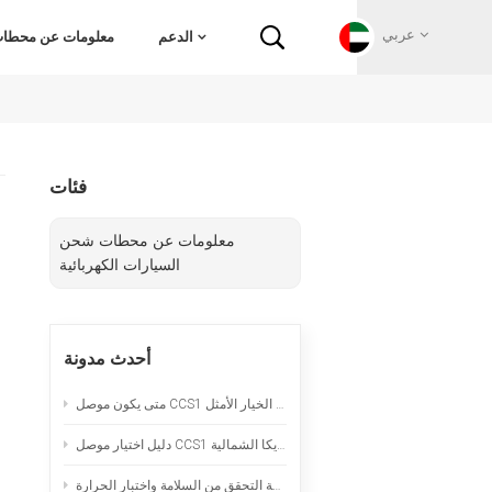
عربي
الدعم
معلومات عن محطات 
English
فئات
Français
معلومات عن محطات شحن
Deutsch
السيارات الكهربائية
Русский
أحدث مدونة
Italiano
متى يكون موصل CCS1 المبرد طبيعياً هو الخيار الأمثل
español
دليل اختيار موصل CCS1 لمشاريع الشحن السريع بالتيار المستمر في أمريكا الشمالية
Português
سلك تمديد لشحن السيارات الكهربائية المحمولة: قائمة التحقق من السلامة واختبار الحرارة