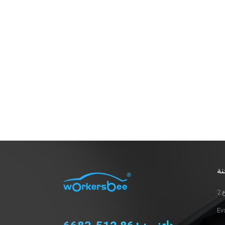
حظي جهاز GEN 2.0 CCS2 EV Conenctor
وكابل التبريد السائل وشاحن EV من النوع
2 وغيرها من المنتجات الجديدة باستقبال
جيد من قبل العملاء. WORKERSBEE مجهز
أيضًا بـ 20 بائعًا محترفًا للغة الإنجليزية ، وقد
أنشأ مراكز خدمة في آسيا وأوروبا. ضمان
التعامل المهني وفي الوقت المناسب مع
قضايا ما بعد البيع. ما هي الخصائص الأخرى
التي تعتقد أن مصنع موصل ev جيد يحتاج
إلى؟ يمكن لـ WORKERBEE أيضًا إنتاج
شاحن EV محمول وكابل EV وشاحن
Wallbox. للمزيد من المعلومات، الرجاء
عدم التردد في الإتصال بنا.
نة
2