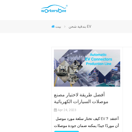
موصلات CCS2 والنوع 2
موصلات CCS1 والنوع 1
موصلات NACS
موصلات GB/T
بندقية شحن EV
بيت
أفضل طريقة لاختيار مصنع
موصلات السيارات الكهربائية
Apr 24, 2023
كيف تختار سلعة مورد موصل EV？ أعتقد
أن موردًا جيدًا يمكنه ضمان جودة موصلات