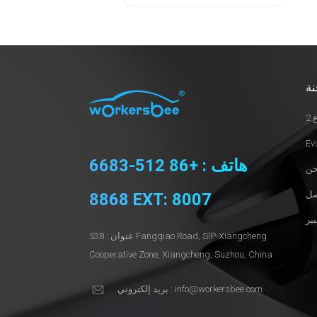
نة
2
هاتف : +86 512-6683
8868 EXT: 8007
عنوان : 538 Fangqiao Road, SlP-Xiangcheng
Cooperative Zone, Xiangcheng, Suzhou, China
بريد إلكتروني : info@workersbee.com