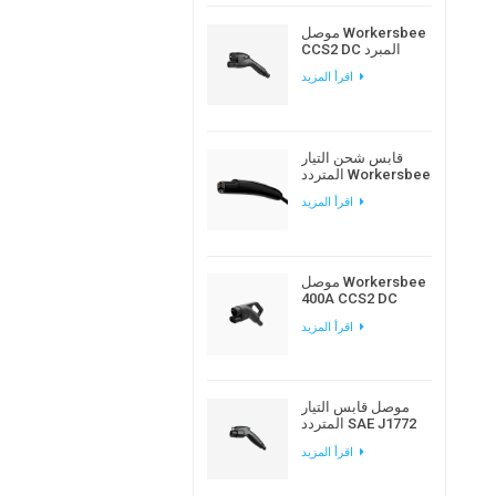
موصل Workersbee
CCS2 DC المبرد
بالسوائل لشحن
اقرأ المزيد
المركبات الكهربائية
عالي الطاقة
قابس شحن التيار
المتردد Workersbee
Gen1.0 NACS لشحن
اقرأ المزيد
المركبات الكهربائية
في المنزل ومكان
العمل
موصل Workersbee
400A CCS2 DC
المبرد طبيعيًا للشحن
اقرأ المزيد
السريع
موصل قابس التيار
المتردد SAE J1772
من النوع 1 EV لشحن
اقرأ المزيد
السيارة الكهربائية