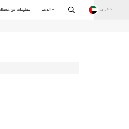
عربي
الدعم
معلومات عن محطات 
English
Français
Deutsch
Русский
Italiano
español
Português