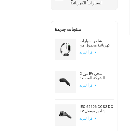
السيارات الكهربائية
منتجات جديدة
شاحن سيارات
كهربائية محمول من
نوع Workersbee
اقرأ المزيد
IEC 62196 Type 2 مع
تيار قابل للتعديل
نوع 2 EV شحن
الشركة المصنعة
لقابس التيار المتردد
اقرأ المزيد
الأوروبي القياسي
IEC 62196 CCS2 DC
EV شاحن موصل
لمحطة شحن EV
اقرأ المزيد