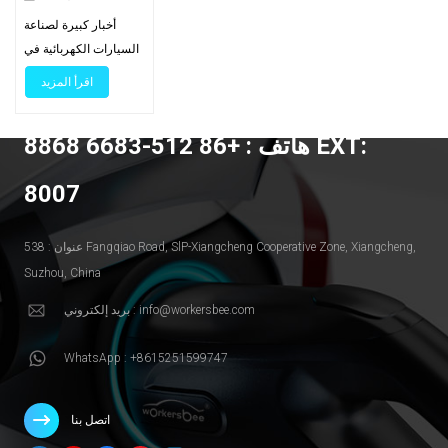
أخبار كبيرة لصناعة
السيارات الكهربائية في
أمريكا الشمالية! في
اقرأ المزيد
مهمة لتسريع انتقال
الطاقة المستدامة في
هاتف : +86 512-6683 8868 EXT:
العالم ، أعلنت تسلا العام
الماضي أنها تفتح ملكيتها
8007
موصل الشحن تصميم ،
AKA North American
Charging Standard
عنوان : 538 Fangqiao Road, SlP-Xiangcheng Cooperative Zone, Xiangcheng,
(NACS) ، إلى العالم.
Suzhou, China
كما رأينا ، فإن موصل
بريد إلكتروني : info@workersbee.com
Tesla هو نصف حجم
نظام الشحن المشترك
WhatsApp : +8615251599747
(CCS) ، ولكنه أقوى
بمرتين في الشحن. مع
التصميم النحيف خفيف
اتصل بنا
الوزن AC / DC المدمج