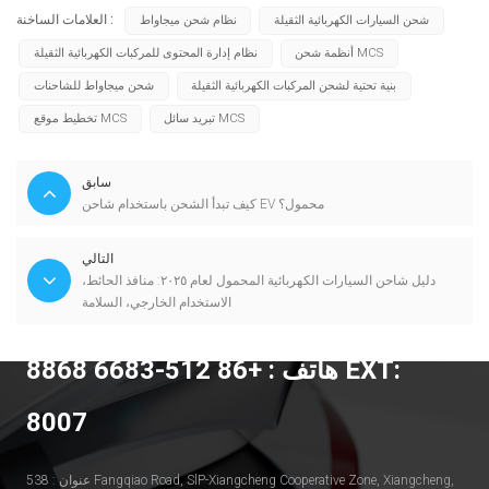
العلامات الساخنة :
شحن السيارات الكهربائية الثقيلة
نظام شحن ميجاواط
أنظمة شحن MCS
نظام إدارة المحتوى للمركبات الكهربائية الثقيلة
بنية تحتية لشحن المركبات الكهربائية الثقيلة
شحن ميجاواط للشاحنات
تبريد سائل MCS
تخطيط موقع MCS
سابق
كيف تبدأ الشحن باستخدام شاحن EV محمول؟
التالي
دليل شاحن السيارات الكهربائية المحمول لعام ٢٠٢٥: منافذ الحائط،
الاستخدام الخارجي، السلامة
هاتف : +86 512-6683 8868 EXT:
8007
عنوان : 538 Fangqiao Road, SlP-Xiangcheng Cooperative Zone, Xiangcheng,