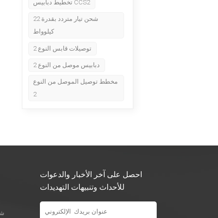
تخطيط دبابيس CCS2
شحن تيار متردد بقدرة 22
كيلوواط
توصيلات قابس النوع 2
دبابيس موصل من النوع 2
مخطط توصيل الموصل من النوع
2
احصل على آخر الأخبار والدعوات
للأحداث وتنبيهات التهديدات
شو