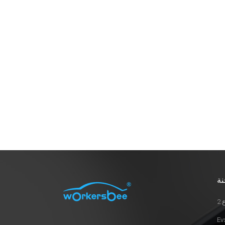
بل هو نقطة قرار حاسمة. في هذه المقالة،
سنستكشف معنى هذا الانقسام العالمي،
وكيف يمكن للجهات الفاعلة في منظومة
السيارات الكهربائية التكيف معه. 1. فهم
الأساسيات: شرح NACS وCCS2
NACSيجمع هذا النظام، الذي طورته شركة
تيسلا، والذي اعتمدته جمعية مهندسي
السيارات الأمريكية (SAE)، بين الشحن
بالتيار المتردد والتيار المستمر في شكل
واحد مدمج. ويحظى هذا النظام بانتشار
واسع في أمريكا الشمالية بفضل تصميمه
الأنيق وشبكة تيسلا القوية من شواحن
الشحن الفائق. سي سي إس 2مُعتمد
على نطاق واسع في أوروبا ومناطق أخرى
حول العالم. يعتمد على معيار التيار المتردد
نة
من النوع 2 بإضافة طرفي تيار مستمر. على
الرغم من ضخامة حجمه، إلا أنه متوافق مع
2
العديد من محطات الشحن السريع غير
التابعة لتسلا، وهو إلزامي قانونيًا في الاتحاد