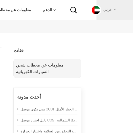
عربي
الدعم
معلومات عن محطات 
English
فئات
Français
معلومات عن محطات شحن
Deutsch
السيارات الكهربائية
Русский
أحدث مدونة
Italiano
متى يكون موصل CCS1 المبرد طبيعياً هو الخيار الأمثل
español
دليل اختيار موصل CCS1 لمشاريع الشحن السريع بالتيار المستمر في أمريكا الشمالية
Português
سلك تمديد لشحن السيارات الكهربائية المحمولة: قائمة التحقق من السلامة واختبار الحرارة