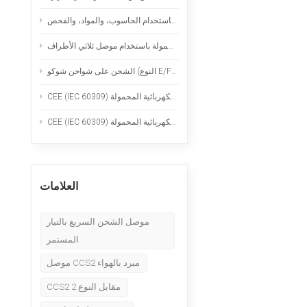
Nederlands
قدرات التصنيع الدقيق: الخراطة السويسرية، والطحن باستخدام الحاسوب، والمواد، والفحص
عربي
وع E/F): الاستخدام الآمن لشواحن السيارات الكهربائية المحمولة
Tiếng Việt
한국어
Türk
العلامات
موصل الشحن السريع بالتيار
المستمر
موصل CCS2 مبرد بالهواء
CCS2 مقابل النوع 2