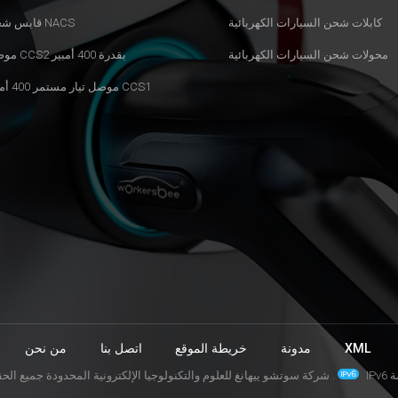
كابلات شحن السيارات الكهربائية
قابس شحن NACS
محولات شحن السيارات الكهربائية
موصل CCS2 بقدرة 400 أمبير
موصل تيار مستمر 400 أمبير CCS1
XML
مدونة
خريطة الموقع
اتصل بنا
من نحن
ة
© شركة سوتشو ييهانغ للعلوم والتكنولوجيا الإلكترونية المحدودة جميع الحقوق محفوظة .