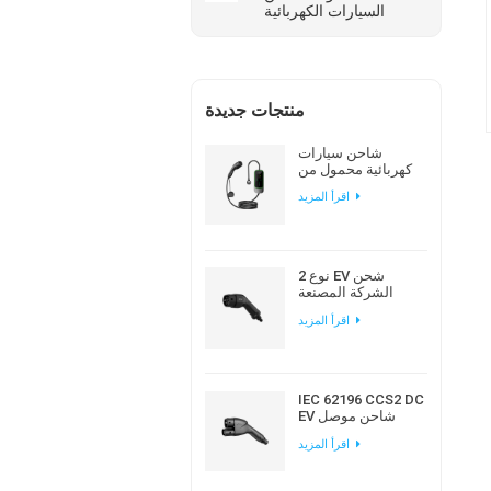
السيارات الكهربائية
منتجات جديدة
شاحن سيارات
كهربائية محمول من
نوع Workersbee
اقرأ المزيد
IEC 62196 Type 2 مع
تيار قابل للتعديل
نوع 2 EV شحن
الشركة المصنعة
لقابس التيار المتردد
اقرأ المزيد
الأوروبي القياسي
IEC 62196 CCS2 DC
EV شاحن موصل
لمحطة شحن EV
اقرأ المزيد