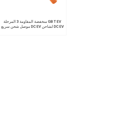
منخفضة المقاومة 3 المرحلة GB T EV
موصل شحن سريع DC EV لشاحن DC EV