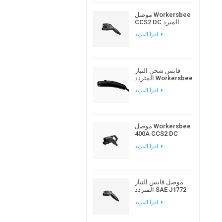
موصل Workersbee
CCS2 DC المبرد
بالسوائل لشحن
اقرأ المزيد
المركبات الكهربائية
عالي الطاقة
قابس شحن التيار
المتردد Workersbee
Gen1.0 NACS لشحن
اقرأ المزيد
المركبات الكهربائية
في المنزل ومكان
العمل
موصل Workersbee
400A CCS2 DC
المبرد طبيعيًا للشحن
اقرأ المزيد
السريع
موصل قابس التيار
المتردد SAE J1772
من النوع 1 EV لشحن
اقرأ المزيد
السيارة الكهربائية