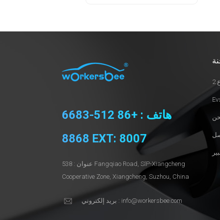
نة
2
هاتف : +86 512-6683
8868 EXT: 8007
عنوان : 538 Fangqiao Road, SlP-Xiangcheng
Cooperative Zone, Xiangcheng, Suzhou, China
بريد إلكتروني : info@workersbee.com