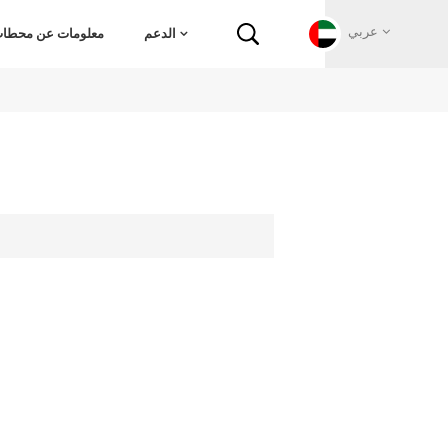
عربي
الدعم
معلومات عن محطات 
English
Français
Deutsch
Русский
Italiano
español
Português