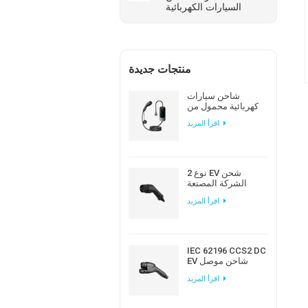
السيارات الكهربائية
منتجات جديدة
شاحن سيارات
كهربائية محمول من
نوع Workersbee
اقرأ المزيد
IEC 62196 Type 2 مع
تيار قابل للتعديل
نوع 2 EV شحن
الشركة المصنعة
لقابس التيار المتردد
اقرأ المزيد
الأوروبي القياسي
IEC 62196 CCS2 DC
EV شاحن موصل
لمحطة شحن EV
اقرأ المزيد