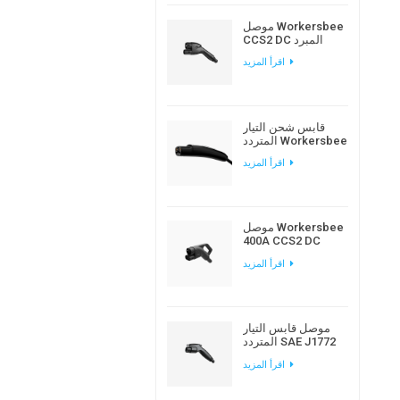
موصل Workersbee
CCS2 DC المبرد
بالسوائل لشحن
اقرأ المزيد
المركبات الكهربائية
عالي الطاقة
قابس شحن التيار
المتردد Workersbee
Gen1.0 NACS لشحن
اقرأ المزيد
المركبات الكهربائية
في المنزل ومكان
العمل
موصل Workersbee
400A CCS2 DC
المبرد طبيعيًا للشحن
اقرأ المزيد
السريع
موصل قابس التيار
المتردد SAE J1772
من النوع 1 EV لشحن
اقرأ المزيد
السيارة الكهربائية