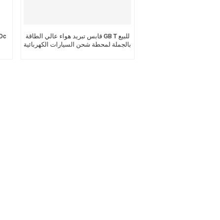
Nederlands
عربي
قابس تبريد هواء عالي الطاقة GB T للبيع
موصل 
بالجملة لمحطة شحن السيارات الكهربائية
DC
Tiếng Việt
한국어
Türk