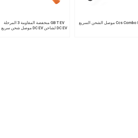
الشحن السريع Ccs Combo Dc
منخفضة المقاومة 3 المرحلة GB T EV
موصل شحن سريع DC EV لشاحن DC EV