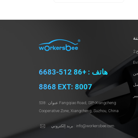
نة
2
هاتف : +86 512-6683
8868 EXT: 8007
عنوان : 538 Fangqiao Road, SlP-Xiangcheng
Cooperative Zone, Xiangcheng, Suzhou, China
بريد إلكتروني : info@workersbee.com