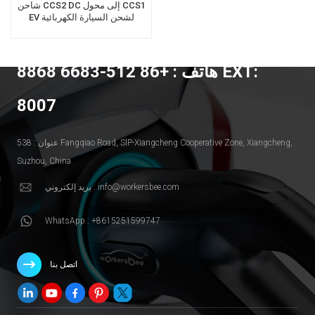
شاحن CCS2 DC إلى محول CCS1
EV لشحن السيارة الكهربائية
هاتف : +86 512-6683 8868 EXT:
8007
عنوان : 538 Fangqiao Road, SlP-Xiangcheng Cooperative Zone, Xiangcheng,
Suzhou, China
بريد إلكتروني : info@workersbee.com
WhatsApp : +8615251599747
اتصل بنا