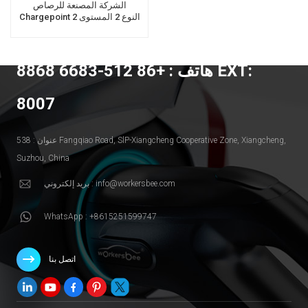
الشركة المصنعة للرصاص
Chargepoint النوع 2 المستوى 2
شاحن EV محمول
هاتف : +86 512-6683 8868 EXT:
8007
عنوان : 538 Fangqiao Road, SlP-Xiangcheng Cooperative Zone, Xiangcheng,
Suzhou, China
بريد إلكتروني : info@workersbee.com
WhatsApp : +8615251599747
اتصل بنا