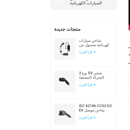
السيارات الكهربائية
منتجات جديدة
شاحن سيارات
كهربائية محمول من
نوع Workersbee
اقرأ المزيد
IEC 62196 Type 2 مع
تيار قابل للتعديل
نوع 2 EV شحن
الشركة المصنعة
لقابس التيار المتردد
اقرأ المزيد
الأوروبي القياسي
IEC 62196 CCS2 DC
EV شاحن موصل
لمحطة شحن EV
اقرأ المزيد