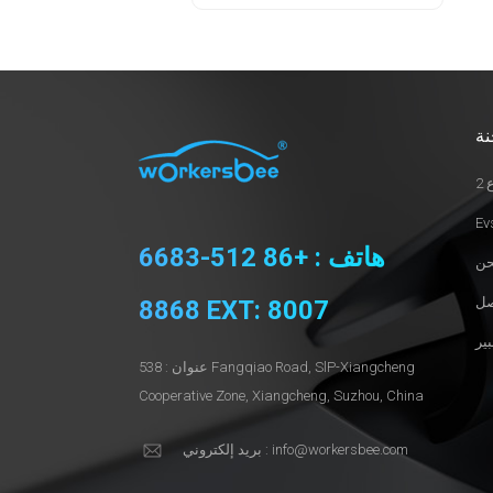
نة
2
هاتف : +86 512-6683
8868 EXT: 8007
عنوان : 538 Fangqiao Road, SlP-Xiangcheng
Cooperative Zone, Xiangcheng, Suzhou, China
بريد إلكتروني : info@workersbee.com