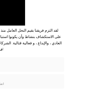
Nederlands
عربي
Tiếng Việt
لقد التزم فريقنا بقيم النحل العامل منذ
على الاستكشاف بنشاط وأن يكونوا استباق
한국어
العادي ، والإبداع ، و فعالية قتالية. الشر
Türk
فريق من النحل ، نتشارك ونتعاون ؛ منظمتنا مثل خلية ، اندماج ، وانشطار!
وقعت شركة