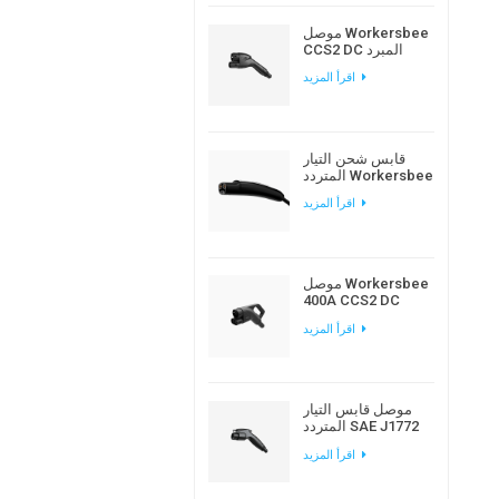
موصل Workersbee
CCS2 DC المبرد
بالسوائل لشحن
اقرأ المزيد
المركبات الكهربائية
عالي الطاقة
قابس شحن التيار
المتردد Workersbee
Gen1.0 NACS لشحن
اقرأ المزيد
المركبات الكهربائية
في المنزل ومكان
العمل
موصل Workersbee
400A CCS2 DC
المبرد طبيعيًا للشحن
اقرأ المزيد
السريع
موصل قابس التيار
المتردد SAE J1772
من النوع 1 EV لشحن
اقرأ المزيد
السيارة الكهربائية