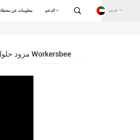
عربي
الدعم
معلومات عن محطات 
English
مزود حلول شحن المركبات الكهربائية الشامل ~ مجموعة Workersbee
Français
Deutsch
Русский
Italiano
español
Português