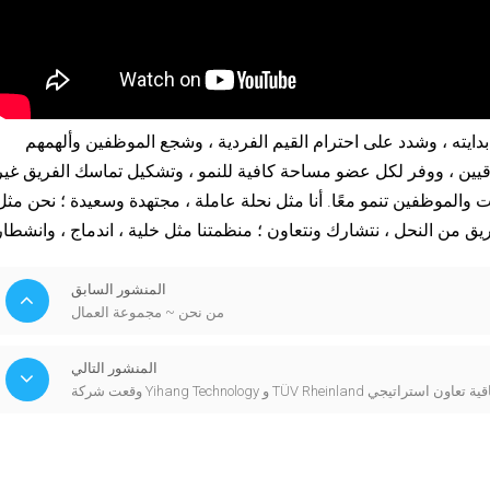
 بدايته ، وشدد على احترام القيم الفردية ، وشجع الموظفين وألهمهم
يين ، ووفر لكل عضو مساحة كافية للنمو ، وتشكيل تماسك الفريق غير
كات والموظفين تنمو معًا. أنا مثل نحلة عاملة ، مجتهدة وسعيدة ؛ نحن مثل
المنشور السابق
من نحن ~ مجموعة العمال
المنشور التالي
 Yihang Technology و TÜV Rheinland اتفاقية تعاون استراتيجي